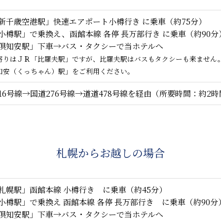
新千歳空港駅」快速エアポート小樽行き に乗車（約75分）
小樽駅」で乗換え、函館本線 各停 長万部行き に乗車（約90分
倶知安駅」下車→バス・タクシーで当ホテルへ
寄りはＪＲ「比羅夫駅」ですが、比羅夫駅はバスもタクシーも来ません
知安（くっちゃん）駅」をご利用ください。
16号線→国道276号線→道道478号線を経由（所要時間：約2時
札幌からお越しの場合
札幌駅」函館本線 小樽行き に乗車（約45分）
小樽駅」で乗換え 函館本線 各停 長万部行き に乗車（約90分
倶知安駅」下車→バス・タクシーで当ホテルへ