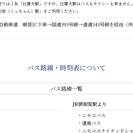
寄りはＪＲ「比羅夫駅」ですが、比羅夫駅はバスもタクシーも来ません
知安（くっちゃん）駅」をご利用ください。
自動車道 朝里IC下車→国道393号線→道道343号線を経由（所
バス路線・時刻表について
バス路線一覧
JR倶知安駅より
・ニセコバス
・道南バス
・ニセコユナイテッドシ