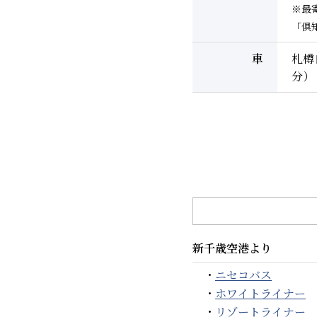
※最
「倶
車
札樽
分）
新千歳空港より
・
ニセコバス
・
ホワイトライナー
・
リゾートライナー