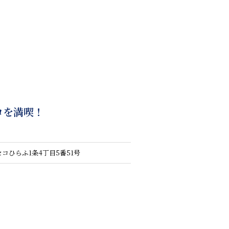
コを満喫！
セコひらふ1条4丁目5番51号