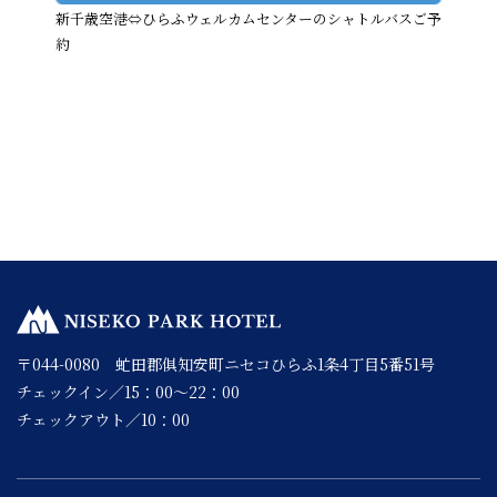
新千歳空港⇔ひらふウェルカムセンターのシャトルバスご予
約
〒044-0080 虻田郡俱知安町ニセコひらふ1条4丁目5番51号
チェックイン／15：00～22：00
チェックアウト／10：00