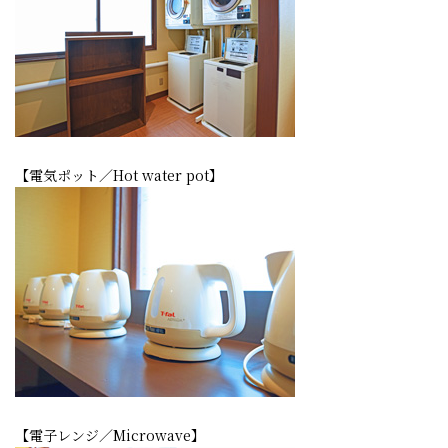
【電気ポット／
Hot water pot
】
【電子レンジ／M
icrowave
】